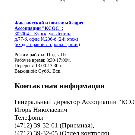
Фактический и почтовый адрес
Ассоциации "КСОС":
305004, г.Курск, ул. Ленина,
д.77-б, офис №206-б (2-й этаж)
(вход с правой стороны здания)
Режим работы: Пнд. - Пт.
Рабочее время: 8:30-17:00ч.
Перерыв: 13:00-13:30ч.
Выходной: Субб., Вск.
Контактная информация
Генеральный директор Ассоциации "КСО
Игорь Николаевич
Телефоны:
(4712) 39-32-01 (Приемная),
(4712) 39-32-05 (Отдел контроля),