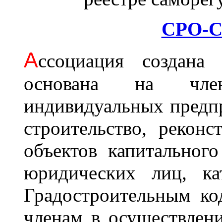
СРО-С
А
ссоциация cоздана 
основана на член
индивидуальных предп
строительство, рекон
объектов капитального
юридических лиц, ка
Градостроительным ко
членам в осуществлени