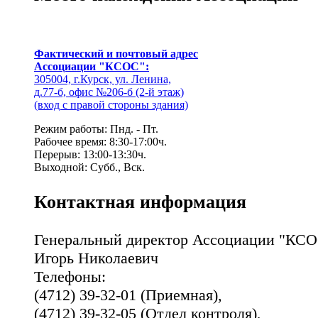
Фактический и почтовый адрес
Ассоциации "КСОС":
305004, г.Курск, ул. Ленина,
д.77-б, офис №206-б (2-й этаж)
(вход с правой стороны здания)
Режим работы: Пнд. - Пт.
Рабочее время: 8:30-17:00ч.
Перерыв: 13:00-13:30ч.
Выходной: Субб., Вск.
Контактная информация
Генеральный директор Ассоциации "КСО
Игорь Николаевич
Телефоны:
(4712) 39-32-01 (Приемная),
(4712) 39-32-05 (Отдел контроля),