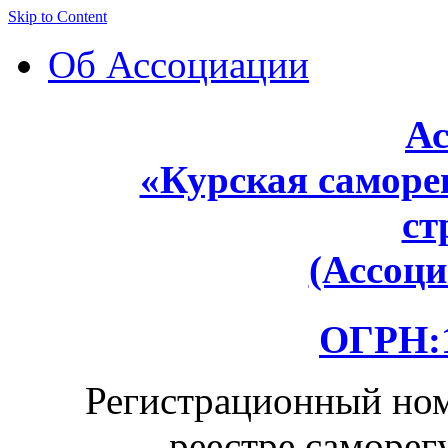
Skip to Content
Об Ассоциации
Ас
«Курская саморе
ст
(Ассоц
ОГРН:1
Регистрационный ном
реестре саморег