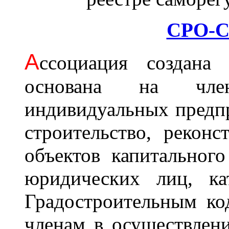
СРО-С
А
ссоциация cоздана 
основана на член
индивидуальных предп
строительство, рекон
объектов капитального
юридических лиц, ка
Градостроительным ко
членам в осуществлени