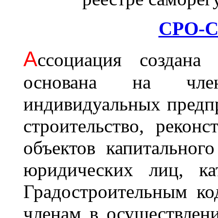
СРО-С
А
ссоциация cоздана 
основана на член
индивидуальных предп
строительство, рекон
объектов капитального
юридических лиц, ка
Градостроительным ко
членам в осуществлени