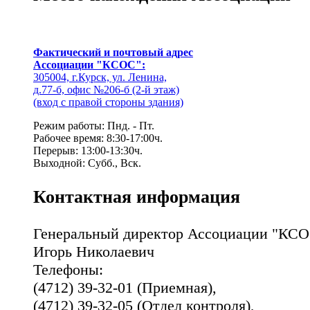
Фактический и почтовый адрес
Ассоциации "КСОС":
305004, г.Курск, ул. Ленина,
д.77-б, офис №206-б (2-й этаж)
(вход с правой стороны здания)
Режим работы: Пнд. - Пт.
Рабочее время: 8:30-17:00ч.
Перерыв: 13:00-13:30ч.
Выходной: Субб., Вск.
Контактная информация
Генеральный директор Ассоциации "КСО
Игорь Николаевич
Телефоны:
(4712) 39-32-01 (Приемная),
(4712) 39-32-05 (Отдел контроля),