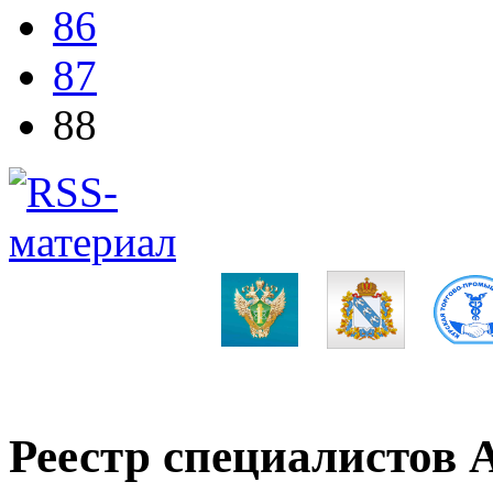
86
87
88
Реестр специалистов