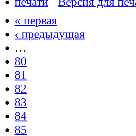
Версия для печ
« первая
‹ предыдущая
…
80
81
82
83
84
85