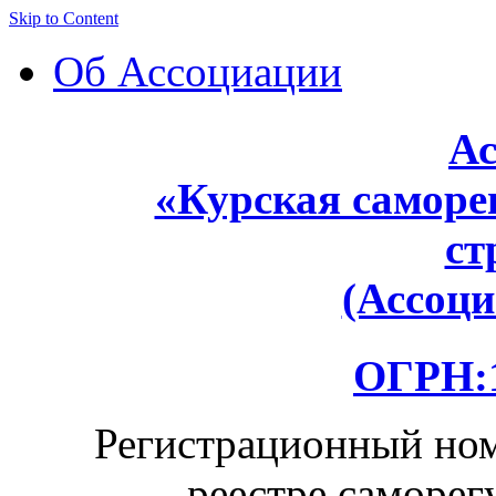
Skip to Content
Об Ассоциации
Ас
«Курская саморе
ст
(Ассоц
ОГРН:1
Регистрационный ном
реестре саморег