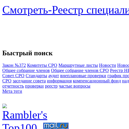
Смотреть-Реестр специал
Быстрый поиск
Закон №372
Комитеты СРО
Маршрутные листы
Новости
Новос
Общее собрание членов
Общее собрание членов СРО
Реестр Н
Совет СРО
Стандарты
аудит
внеплановые проверки
график пр
СРО
заседание совета
информация
компенсационный фонд
над
отчетность
проверки
реестр
частые вопросы
Мета теги