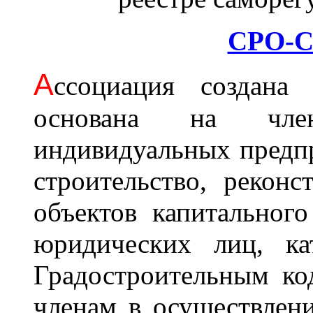
СРО-С
А
ссоциация cоздана 
основана на член
индивидуальных предп
строительство, рекон
объектов капитального
юридических лиц, ка
Градостроительным ко
членам в осуществлени