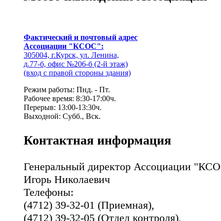
Фактический и почтовый адрес
Ассоциации "КСОС":
305004, г.Курск, ул. Ленина,
д.77-б, офис №206-б (2-й этаж)
(вход с правой стороны здания)
Режим работы: Пнд. - Пт.
Рабочее время: 8:30-17:00ч.
Перерыв: 13:00-13:30ч.
Выходной: Субб., Вск.
Контактная информация
Генеральный директор Ассоциации "КСО
Игорь Николаевич
Телефоны:
(4712) 39-32-01 (Приемная),
(4712) 39-32-05 (Отдел контроля),