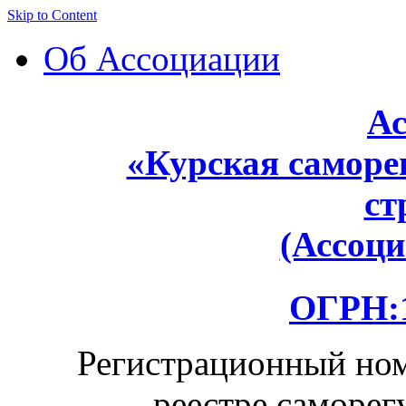
Skip to Content
Об Ассоциации
Ас
«Курская саморе
ст
(Ассоц
ОГРН:1
Регистрационный ном
реестре саморег