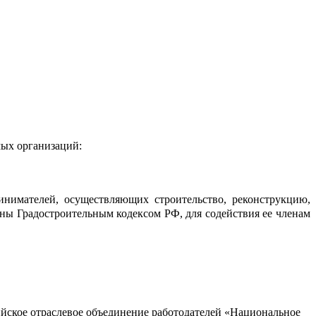
мых организаций:
инимателей, осуществляющих строительство, реконструкцию,
ены Градостроительным кодексом РФ, для содействия ее членам
йское отраслевое объединение работодателей «Национальное