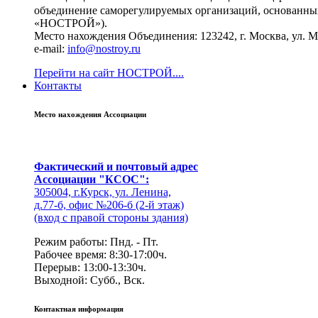
объединение саморегулируемых организаций, основанных
«НОСТРОЙ»).
Место нахождения Объединения: 123242, г. Москва, ул. Мал
e-mail:
info@nostroy.ru
Перейти на сайт НОСТРОЙ....
Контакты
Место нахождения Ассоциации
Фактический и почтовый адрес
Ассоциации "КСОС":
305004, г.Курск, ул. Ленина,
д.77-б, офис №206-б (2-й этаж)
(вход с правой стороны здания)
Режим работы: Пнд. - Пт.
Рабочее время: 8:30-17:00ч.
Перерыв: 13:00-13:30ч.
Выходной: Субб., Вск.
Контактная информация