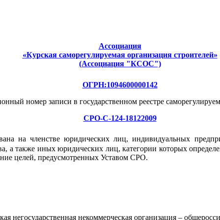
Ассоциация
«Курская саморегулируемая организация строителей»
(Ассоциация "КСОС")
ОГРН:1094600000142
ионный номер записи в государственном реестре саморегулируе
СРО-С-124-18122009
ована на членстве юридических лиц, индивидуальных предпр
ва, а также иных юридических лиц, категории которых определ
ение целей, предусмотренных Уставом СРО.
ая негосударственная некоммерческая организация – общеросси