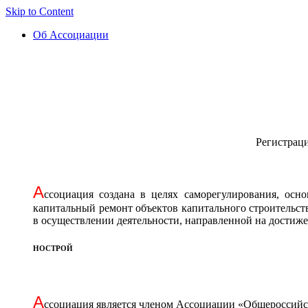
Skip to Content
Об Ассоциации
Регистрац
А
ссоциация cоздана в целях саморегулирования, осн
капитальный ремонт объектов капитального строительст
в осуществлении деятельности, направленной на достиж
НОСТРОЙ
А
ссоциация является членом Ассоциации «Общероссийск