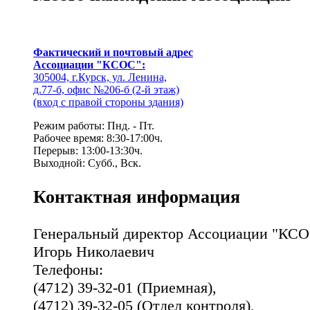
Фактический и почтовый адрес
Ассоциации "КСОС":
305004, г.Курск, ул. Ленина,
д.77-б, офис №206-б (2-й этаж)
(вход с правой стороны здания)
Режим работы: Пнд. - Пт.
Рабочее время: 8:30-17:00ч.
Перерыв: 13:00-13:30ч.
Выходной: Субб., Вск.
Контактная информация
Генеральный директор Ассоциации "КСО
Игорь Николаевич
Телефоны:
(4712) 39-32-01 (Приемная),
(4712) 39-32-05 (Отдел контроля),