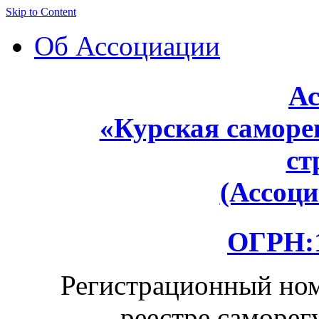
Skip to Content
Об Ассоциации
Ас
«Курская саморе
ст
(Ассоц
ОГРН:1
Регистрационный ном
реестре саморег