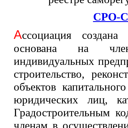
СРО-С
А
ссоциация cоздана 
основана на член
индивидуальных предп
строительство, рекон
объектов капитального
юридических лиц, ка
Градостроительным ко
членам в осуществлени