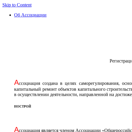
Skip to Content
Об Ассоциации
Регистрац
А
ссоциация cоздана в целях саморегулирования, осн
капитальный ремонт объектов капитального строительст
в осуществлении деятельности, направленной на достиж
НОСТРОЙ
А
ссоциация является членом Ассоциации «Общероссийск