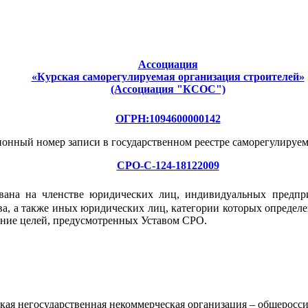
Ассоциация
«Курская саморегулируемая организация строителей»
(Ассоциация "КСОС")
ОГРН:1094600000142
ионный номер записи в государственном реестре саморегулируе
СРО-С-124-18122009
ована на членстве юридических лиц, индивидуальных предпр
ва, а также иных юридических лиц, категории которых определ
ение целей, предусмотренных Уставом СРО.
ая негосударственная некоммерческая организация – общеросси