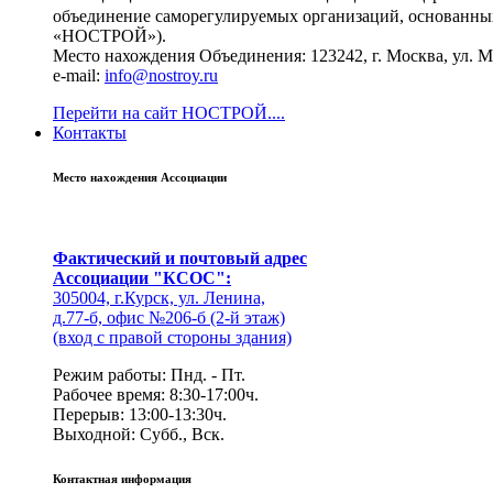
объединение саморегулируемых организаций, основанных
«НОСТРОЙ»).
Место нахождения Объединения: 123242, г. Москва, ул. Мал
e-mail:
info@nostroy.ru
Перейти на сайт НОСТРОЙ....
Контакты
Место нахождения Ассоциации
Фактический и почтовый адрес
Ассоциации "КСОС":
305004, г.Курск, ул. Ленина,
д.77-б, офис №206-б (2-й этаж)
(вход с правой стороны здания)
Режим работы: Пнд. - Пт.
Рабочее время: 8:30-17:00ч.
Перерыв: 13:00-13:30ч.
Выходной: Субб., Вск.
Контактная информация