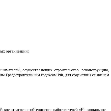
мых организаций:
инимателей, осуществляющих строительство, реконструкцию,
ены Градостроительным кодексом РФ, для содействия ее членам
йское отраслевое объединение работодателей «Национальное