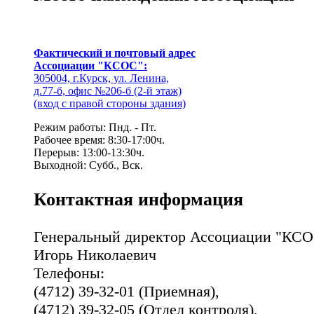
Фактический и почтовый адрес
Ассоциации "КСОС":
305004, г.Курск, ул. Ленина,
д.77-б, офис №206-б (2-й этаж)
(вход с правой стороны здания)
Режим работы: Пнд. - Пт.
Рабочее время: 8:30-17:00ч.
Перерыв: 13:00-13:30ч.
Выходной: Субб., Вск.
Контактная информация
Генеральный директор Ассоциации "КСО
Игорь Николаевич
Телефоны:
(4712) 39-32-01 (Приемная),
(4712) 39-32-05 (Отдел контроля),