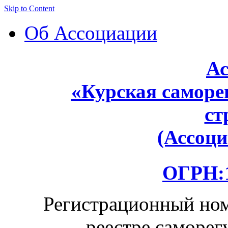
Skip to Content
Об Ассоциации
Ас
«Курская саморе
ст
(Ассоц
ОГРН:1
Регистрационный ном
реестре саморег