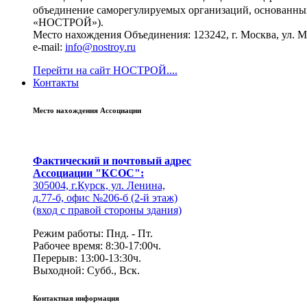
объединение саморегулируемых организаций, основанных
«НОСТРОЙ»).
Место нахождения Объединения: 123242, г. Москва, ул. Мал
e-mail:
info@nostroy.ru
Перейти на сайт НОСТРОЙ....
Контакты
Место нахождения Ассоциации
Фактический и почтовый адрес
Ассоциации "КСОС":
305004, г.Курск, ул. Ленина,
д.77-б, офис №206-б (2-й этаж)
(вход с правой стороны здания)
Режим работы: Пнд. - Пт.
Рабочее время: 8:30-17:00ч.
Перерыв: 13:00-13:30ч.
Выходной: Субб., Вск.
Контактная информация