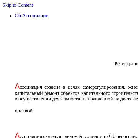
Skip to Content
Об Ассоциации
Регистрац
А
ссоциация cоздана в целях саморегулирования, осн
капитальный ремонт объектов капитального строительст
в осуществлении деятельности, направленной на достиж
НОСТРОЙ
А
ссоциация является членом Ассоциации «Общероссийск