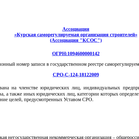
Ассоциация
«Курская саморегулируемая организация строителей»
(Ассоциация "КСОС")
ОГРН:1094600000142
ионный номер записи в государственном реестре саморегулируе
СРО-С-124-18122009
ована на членстве юридических лиц, индивидуальных предпр
ва, а также иных юридических лиц, категории которых определ
ение целей, предусмотренных Уставом СРО.
ая негосударственная некоммерческая организация – общеросси