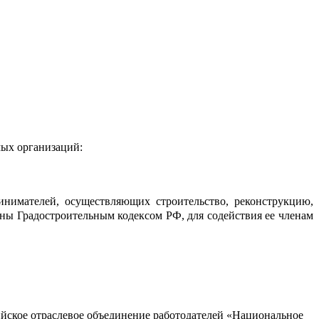
мых организаций:
инимателей, осуществляющих строительство, реконструкцию,
ены Градостроительным кодексом РФ, для содействия ее членам
йское отраслевое объединение работодателей «Национальное