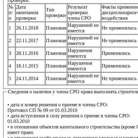
Проверки:
№
Дата
Результат
Факты применен
Тип
п/
окончания
проверки
дисциплинарног
проверки
п
проверки
члена СРО
воздействия
Нарушений не
1
26.11.2018
Плановая
Не применялись
имеется
Нарушений не
2
22.11.2017
Плановая
Не применялись
имеется
Нарушения
3
28.11.2016
Плановая
Применялись
имеются
Нарушения
4
18.11.2015
Плановая
Применялись
имеются
Нарушений не
5
24.11.2014
Плановая
Не применялись
имеется
Сведения о наличии у члена СРО права выполнять строител
• дата и номер решения о приеме в члены СРО:
Протокол СП № 09 от 01.03.2010
• дата вступления в силу решения о приеме в члены СРО:
01.03.2010
• в отношении объектов капитального строительства (кром
имеет право
• в отношении особо опасных, технически сложных и уника