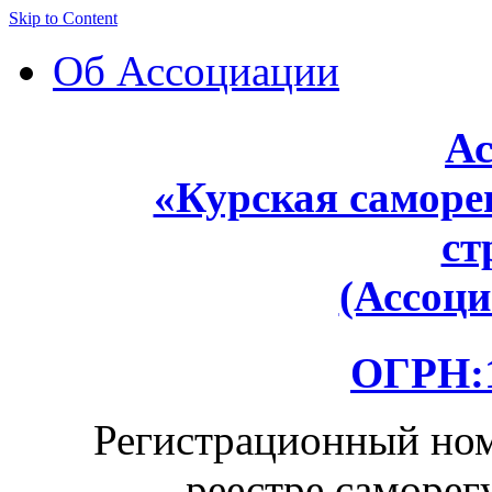
Skip to Content
Об Ассоциации
Ас
«Курская саморе
ст
(Ассоц
ОГРН:1
Регистрационный ном
реестре саморег