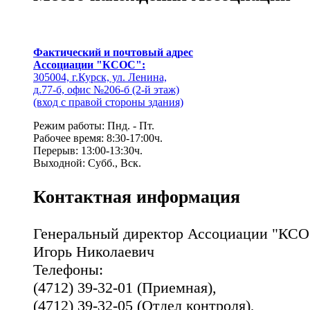
Фактический и почтовый адрес
Ассоциации "КСОС":
305004, г.Курск, ул. Ленина,
д.77-б, офис №206-б (2-й этаж)
(вход с правой стороны здания)
Режим работы: Пнд. - Пт.
Рабочее время: 8:30-17:00ч.
Перерыв: 13:00-13:30ч.
Выходной: Субб., Вск.
Контактная информация
Генеральный директор Ассоциации "КСО
Игорь Николаевич
Телефоны:
(4712) 39-32-01 (Приемная),
(4712) 39-32-05 (Отдел контроля),